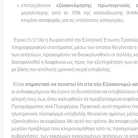
επιτυγχάνουν
εξοικονόμησης πρωτογενούς εν
μεγαλύτερης από το 70% της κατανάλωσης (kWh
κτηρίου αναφοράς για τις υπόλοιπες κατηγορίες.
Έγινε (5/2/18) η δωρεά από την Ελληνική Ένωση Τραπεζ
πληροφοριακού συστήματος μέσω του οποίου θα γίνεται η
των αιτήσεων, προκειμένου να διευκολυνθούν οι πολίτες κα
διασφαλισθεί η διαφάνεια ως προς την εξυπηρέτηση των α
με βάση την απόλυτη χρονική σειρά υποβολής.
Είναι
σημαντικό να τονιστεί ότι στο νέο Εξοικονομώ κα
οι ενδιαφερόμενοι θα έχουν τη δυνατότητα να υποβάλλουν 
αίτησή τους έως ότου καλυφθούν τα προβλεπόμενα κεφάλα
Προγράμματος ανά Περιφέρεια. Πρακτικά, αυτό σημαίνει ότι
ηλεκτρονική πλατφόρμα υποβολής θα κλείνει αμέσως μόλι
εξαντληθούν τα κεφάλαια. Με αυτό τον τρόπο, θα αποφευχθε
μεγάλο πρόβλημα που κληρονομήθηκε από τις προηγούμε
κυβερνήσεις, των εκκρεμών εγκεκριμένων αιτήσεων, οι οπο