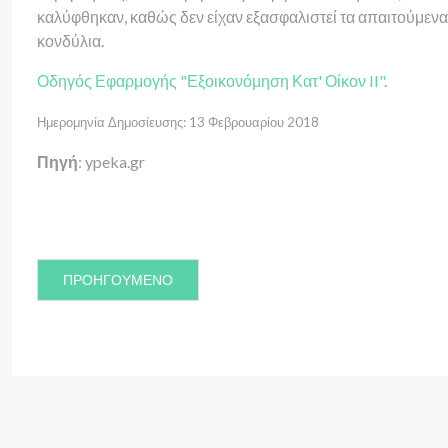
καλύφθηκαν, καθώς δεν είχαν εξασφαλιστεί τα απαιτούμενα
κονδύλια.
Οδηγός Εφαρμογής "Εξοικονόμηση Κατ' Οίκον II"
.
Ημερομηνία Δημοσίευσης: 13 Φεβρουαρίου 2018
Πηγή
: ypeka.gr
ΠΡΟΗΓΟΎΜΕΝΟ ΆΡΘΡΟ: ΠΑΡΑΡΤΉΜΑΤΑ "ΕΞΟΙΚΟΝΟΜΏ ΚΑΤ
ΠΡΟΗΓΟΎΜΕΝΟ