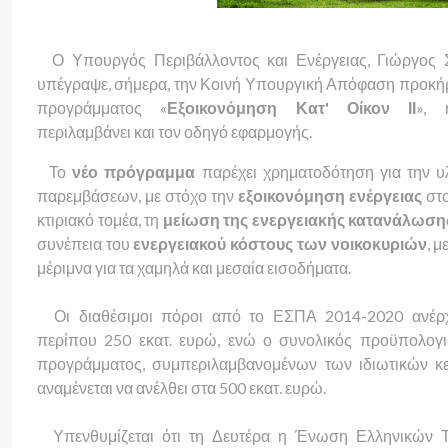
Ο Υπουργός Περιβάλλοντος και Ενέργειας, Γιώργος Σ
υπέγραψε, σήμερα, την Κοινή Υπουργική Απόφαση προκή
προγράμματος «
Εξοικονόμηση Κατ' Οίκον ΙΙ
», 
περιλαμβάνει και τον οδηγό εφαρμογής.
Το
νέο πρόγραμμα
παρέχει χρηματοδότηση για την 
παρεμβάσεων, με στόχο την
εξοικονόμηση ενέργειας
στο
κτιριακό τομέα, τη
μείωση της ενεργειακής κατανάλωση
συνέπεια του
ενεργειακού κόστους των νοικοκυριών
, μ
μέριμνα για τα χαμηλά και μεσαία εισοδήματα.
Οι διαθέσιμοι πόροι από το ΕΣΠΑ 2014-2020 ανέρχ
περίπου 250 εκατ. ευρώ, ενώ ο συνολικός προϋπολογ
προγράμματος, συμπεριλαμβανομένων των ιδιωτικών κ
αναμένεται να ανέλθει στα 500 εκατ. ευρώ.
Υπενθυμίζεται ότι τη Δευτέρα η Ένωση Ελληνικών 