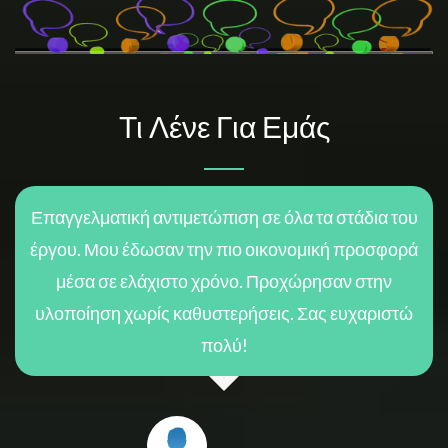
Τι Λένε Για Εμάς
Επαγγελματική αντιμετώπιση σε όλα τα στάδια του
έργου. Μου έδωσαν την πιο οικονομική προσφορά
μέσα σε ελάχιστο χρόνο. Προχώρησαν στην
υλοποίηση χωρίς καθυστερήσεις. Σας ευχαριστώ
πολύ!