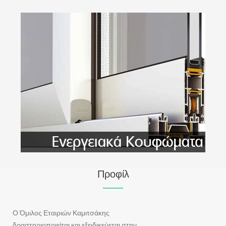
Προφίλ
Ο Όμιλος Εταιριών Καμιτσάκης
δραστηριοποιείται και εξειδικεύεται στην