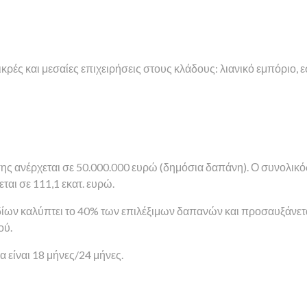
μικρές και μεσαίες επιχειρήσεις στους κλάδους: λιανικό εμπόριο, 
ης ανέρχεται σε 50.000.000 ευρώ (δημόσια δαπάνη). Ο συνολι
ται σε 111,1 εκατ. ευρώ.
ων καλύπτει το 40% των επιλέξιμων δαπανών και προσαυξάνετα
ού.
α είναι 18 μήνες/24 μήνες.