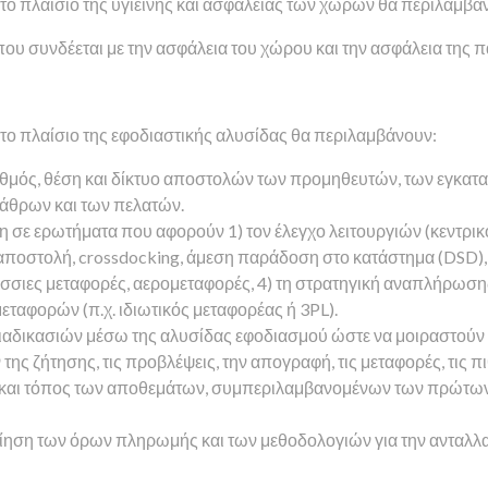
το πλαίσιο της υγιεινής και ασφάλειας των χώρων θα περιλαμβά
ου συνδέεται με την ασφάλεια του χώρου και την ασφάλεια της 
το πλαίσιο της εφοδιαστικής αλυσίδας θα περιλαμβάνουν:
θμός, θέση και δίκτυο αποστολών των προμηθευτών, των εγκα
άθρων και των πελατών.
η σε ερωτήματα που αφορούν 1) τον έλεγχο λειτουργιών (κεντρικ
 αποστολή, crossdocking, άμεση παράδοση στο κατάστημα (DSD), 3
ιες μεταφορές, αερομεταφορές, 4) τη στρατηγική αναπλήρωσης (π
μεταφορών (π.χ. ιδιωτικός μεταφορέας ή 3PL).
αδικασιών μέσω της αλυσίδας εφοδιασμού ώστε να μοιραστούν 
ς ζήτησης, τις προβλέψεις, την απογραφή, τις μεταφορές, τις π
και τόπος των αποθεμάτων, συμπεριλαμβανομένων των πρώτων υ
ίηση των όρων πληρωμής και των μεθοδολογιών για την ανταλλ