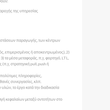
νουν:
παροχής της υπηρεσίας
ταστάσεων παραγωγής, των κέντρων
ός, επιμερισμένος ή αποκεντρωμένος), 2)
) τα μέσα μεταφοράς, π.χ. φορτηγό, LTL,
.χ. στρατηγική pull, push ή
πολύτιμες πληροφορίες,
ιθανές συνεργασίες, κλπ.
λών, το έργο κατά την διαδικασία
αγή κεφαλαίων μεταξύ οντοτήτων στο