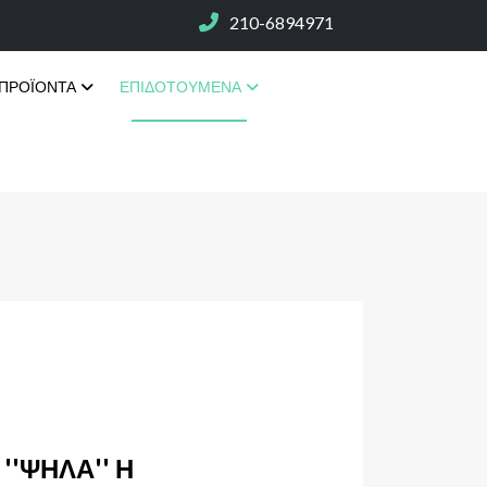
210-6894971
ΠΡΟΪΌΝΤΑ
ΕΠΙΔΟΤΟΎΜΕΝΑ
''ΨΗΛΆ'' Η