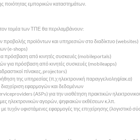
ης ποιότητας εμπορικών καταστημάτων.
τον τομέα των ΤΠΕ θα περιλαμβάνουν:
 προβολής προϊόντων και υπηρεσιών στο διαδίκτυο (websites)
ων (e-shops)
α πρόσβαση από κινητές συσκευές (mobileportals)
ών για πρόσβαση από κινητές συσκευές (mobileapps)
ραστικοί πίνακες, projectors)
ήθηση της υπηρεσίας (π.χ ηλεκτρονική παραγγελιοληψίακ.α)
 διαχείριση εφαρμογών και δεδομένων
rviceproviders (ASPs) για την υιοθέτηση πρακτικών ηλεκτρονικ
μες ηλεκτρονικών αγορών, ψηφιακών εκθέσεων κ.λπ.
 τυχόν υφιστάμενες εφαρμογές της επιχείρησης (λογιστικό σύσ