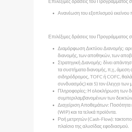
Επιλέξιμες δράσεις του Προγράμματος σ
Ανανέωση του εξοπλισμού εκείνου π
Επιλέξιμες δράσεις του Προγράμματος σ
Διαμόρφωση Δικτύου Διανομής: αρι
διανομής, των αποθηκών, των αποβ
Στρατηγική Διανομής: δίνει απάντησ
τα συστήματα διανομής, π.χ., άμεση
σιδηρόδρομος, TOFC ή COFC, θαλάσσ
συνδυασμός) και 5) τον έλεγχο των 
Πληροφορίες: Η ολοκλήρωση των δι
συμπεριλαμβανομένων των δεικτών τη
Διαχείριση Αποθεμάτων: Ποσότητα 
(WIP) και τα τελικά προϊόντα.
Ροή μετρητών (Cash-Flow): τακτοπο
πλαίσιο της αλυσίδας εφοδιασμού.